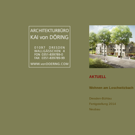
AKTUELL
Wohnen am Loschwitzbach
Dresden-Bühlau
Fertigstellung 2014
Neubau